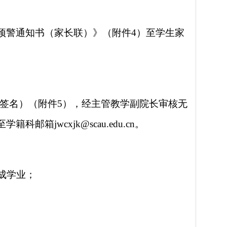
预警通知书（家长联）》（附件4）至学生家
签名）
（附件
5
），经
主管教学副院长审核无
至学籍科
邮箱jwcxjk@scau.edu.cn
。
成学业；