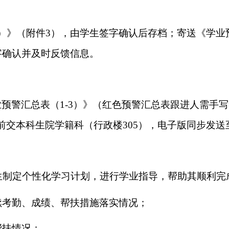
）》（附件
3），由学生签字确认后存档；寄送《学业
字确认
并及时反馈信息。
业预警汇总表（
1
-3
）》
（
红色预警汇总表跟进人需手写
前
交本科生院学籍科（
行政楼
305
）
，电子版同步发送
生制定个性化学习计划，进行学业指导
，
帮助其顺利完
续考勤、成绩、帮扶措施落实情况；
帮扶情况；