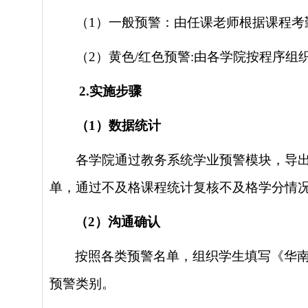
（
1
）
一般
预警
：
由任课老师根据
课程考
（
2
）
黄色
/红色预警:
由各学院按程序组
2
.
实施步骤
（
1
）
数据
统计
各学院通过教务系统学业预警模块，导出
单
，
通过不及格课程统计复核不及格学分情
（
2
）
沟通确认
按照各类预警名单，
组织学生填写《华
预警类别
。