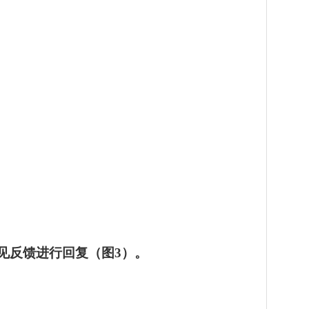
见反馈进行回复（图
3
）。