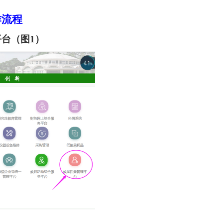
作流程
平台（图
1
）