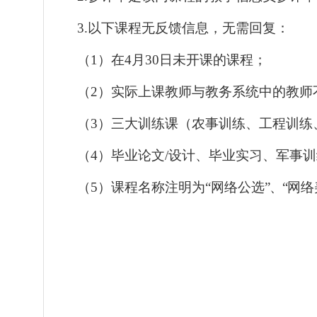
3.
以下课程无反馈信息，无需回复：
（
1
）
在
4
月
30
日未开课的课程；
（
2
）实际上课教师与教务系统中的教师
（
3
）三大训练课（农事训练、工程训练
（
4
）毕业论文
/
设计、毕业实习、军事训
（
5
）课程名称注明为“网络公选
”、“
网络