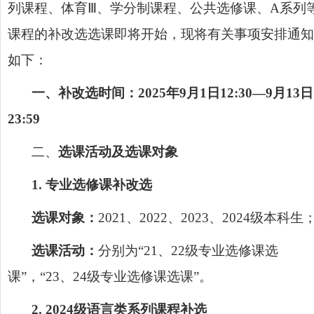
列课程、体育Ⅲ、学分制课程、公共选修课、A系列
课程的补改选选课即将开始，现将有关事项安排通知
如下：
一、
补改选时间：
202
5
年
9
月
1
日
12
:
30
—
9
月
13
日
23
:
59
二、
选课活动及选课对象
1. 专业选修课补改选
选课对象：
2021、2022、2023、2024级本科生
选课活动：
分别为
“21、22级专业选修课选
课”，“23、24级专业选修课选课”。
2.
2024级
语言类系列
课程补选