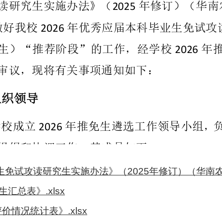
免试攻读研究生实施办法》（2025年修订）（华南农办〔
汇总表》.xlsx
价情况统计表》.xlsx