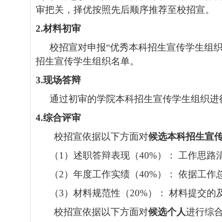
审把关，择优按照先后顺序推荐至校招宣
。
2.
材料初审
校招宣
对申报“优秀本科
招生宣传学生组织
招生宣传学生组织名单。
3.
现场答辩
通过初审的学院本科招生宣传学生组织进
4.
综合评审
校招宣依据以下方面对
候选
本科
招生宣
（
1
）
述职答辩表现（
40%
）： 工作思路
（
2
）
年度工作实绩（
40%
）： 依据工作
（
3
）
材料规范性（
20%
）： 材料提交的
校招宣依据以下方面对
候选个人
进行综