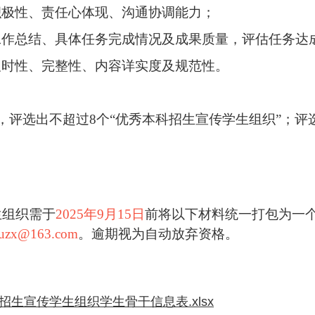
积极性、责任心体现、沟通协调能力
；
工作
总结
、具体任务完成情况及成果质量，评估任务达
及时性、完整性、内容详实度及规范性。
，
评选出不超过
8
个
“优秀本科招生宣传学生组织”；
评
生组织
需于
2025
年
9
月
15
日
前将以下材料统一打包为一个
auzx@163.com
。逾期视为自动放弃资格。
科招生宣传学生组织学生骨干信息表.xlsx