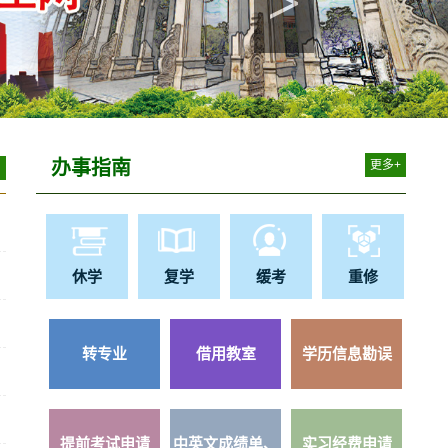
>
办事指南
更多+
休学
复学
缓考
重修
转专业
借用教室
学历信息勘误
提前考试申请
中英文成绩单、
实习经费申请