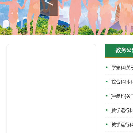
<
教务公
[
学籍科
]
关于
[
综合科
]
本
[
学籍科
]
关
[
教学运行
[
教学运行