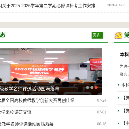
科
]
关于2025-2026学年第二学期必修课补考工作安排的通知
2026-07-06
态
更多+
本科
为进
>
融合
本
六届全国高校教师教学创新大赛再创...
【
六届全国高校教师教学创新大赛再创佳绩
07-24
【
大学来校调研交流
07-01
【主
校级教学名师评选活动圆满落幕
06-18