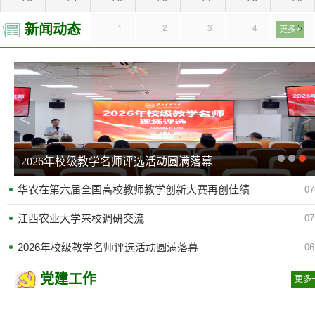
30
31
1
2
3
4
5
新闻动态
更多+
<
>
华农在第六届全国高校教师教学创新大赛再创...
华农在第六届全国高校教师教学创新大赛再创佳绩
07
江西农业大学来校调研交流
07
2026年校级教学名师评选活动圆满落幕
06
党建工作
更多